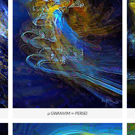
µ GWANVIM ∞ PERSEI