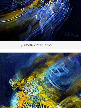
µ GWANVIM ∞ URSAE