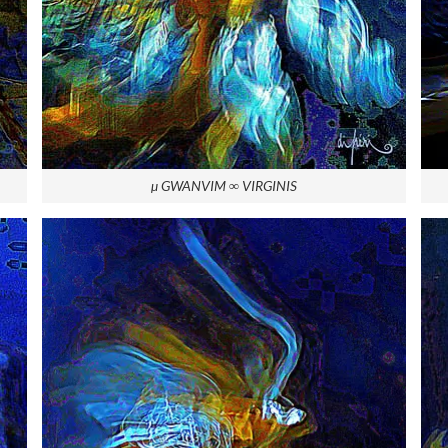
µ GWANVIM ∞ VIRGINIS