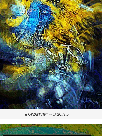
µ GWANVIM ∞ ORIONIS