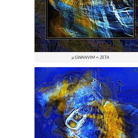
µ GWANVIM ∞ ZETA