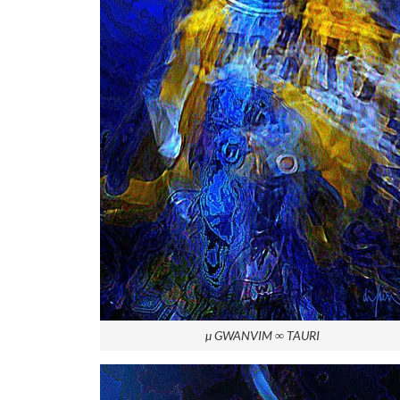
µ GWANVIM ∞ TAURI